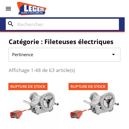


search
Catégorie : Fileteuses électriques

Pertinence
Affichage 1-48 de 63 article(s)
RUPTURE DE STOCK
RUPTURE DE STOCK