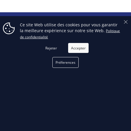
Ce site Web utilise des cookies pour vous garantir
RECEVEZ NOS OFFRES SPÉCIALES
la meilleure expérience sur notre site Web.
Politique
de confidentialité
Rejeter
Accepter
Facebook
Préferences
phone
TÉLÉPHONE
514 376-3050