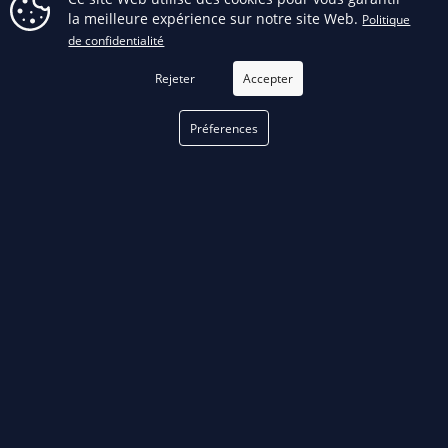
Facebook
la meilleure expérience sur notre site Web.
Politique
FILTRER
de confidentialité
Rejeter
Accepter
phone
Préferences
TÉLÉPHONE
514 376-3050
email
COURRIEL
Remplir notre formulaire
de contact
