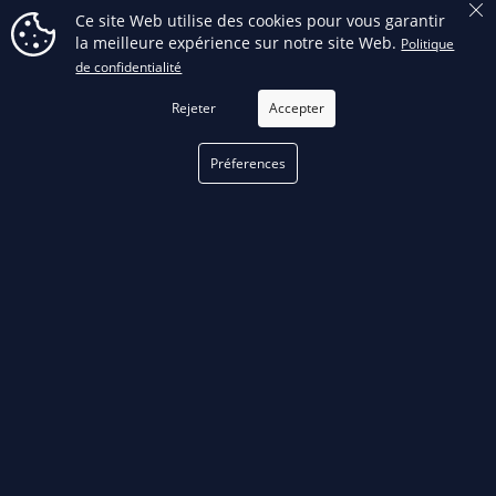
Ce site Web utilise des cookies pour vous garantir
la meilleure expérience sur notre site Web.
Politique
Facebook
FILTRER
de confidentialité
Rejeter
Accepter
Préferences
phone
TÉLÉPHONE
514 376-3050
email
COURRIEL
Remplir notre formulaire
de contact