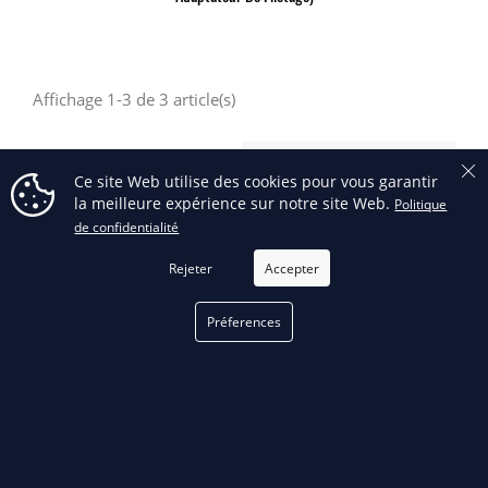
Affichage 1-3 de 3 article(s)
Retour en haut

Ce site Web utilise des cookies pour vous garantir
la meilleure expérience sur notre site Web.
Politique
de confidentialité
FILTRER
Rejeter
Accepter
RECEVEZ NOS OFFRES SPÉCIALES
Préferences
Facebook