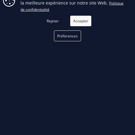
la meilleure expérience sur notre site Web.
Politique
FILTRER
de confidentialité
Rejeter
Accepter
phone
Préferences
TÉLÉPHONE
514 376-3050
email
COURRIEL
Remplir notre formulaire
de contact
