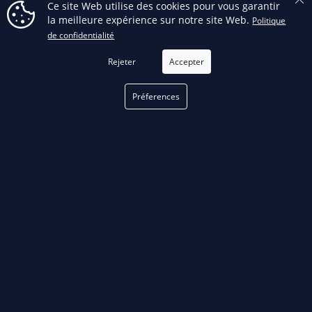
Ce site Web utilise des cookies pour vous garantir
la meilleure expérience sur notre site Web.
Politique
Facebook
FILTRER
de confidentialité
Rejeter
Accepter
Préferences
phone
TÉLÉPHONE
514 376-3050
email
COURRIEL
Remplir notre formulaire
de contact