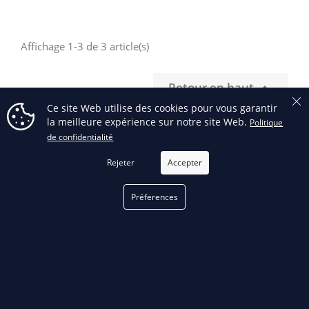
Affichage 1-3 de 3 article(s)
Retour en haut

Ce site Web utilise des cookies pour vous garantir
la meilleure expérience sur notre site Web.
Politique
de confidentialité
FILTRER
Rejeter
Accepter
RECEVEZ NOS OFFRES SPÉCIALES
Préferences
Facebook