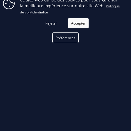
la meilleure expérience sur notre site Web.
Politique
de confidentialité
RUPTURE DE STOCK
Rejeter
Accepter
Préferences
22688 - Mâchoire De 1 1/2 Po
22958 - Mâchoires ASTM F 1807
FILTRER
Pour PureFlow
De 1/2 Po
RUPTURE DE STOCK
RUPTURE DE STOCK