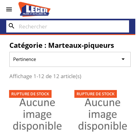


search
Catégorie : Marteaux-piqueurs

Pertinence
Affichage 1-12 de 12 article(s)
RUPTURE DE STOCK
RUPTURE DE STOCK