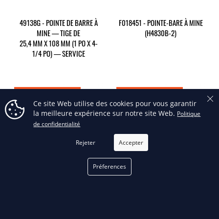
49138G - POINTE DE BARRE À
F018451 - POINTE-BARE À MINE
MINE — TIGE DE
(H4830B-2)
25,4 MM X 108 MM (1 PO X 4-
1/4 PO) — SERVICE
RUPTURE DE STOCK
RUPTURE DE STOCK
Ce site Web utilise des cookies pour vous garantir
la meilleure expérience sur notre site Web.
Politique
de confidentialité
Rejeter
Accepter
Préferences
FILTRER
HPB45-1AVS - MARTEAU-
HPB45-2AVS - MARTEAU-
PIQUEUR, 20 KG (45 LB) 1 1/8 X
PIQUEUR, 20 KG (45 LB) 1 X 4 1/4
6 DMP HDL
DMP HDL