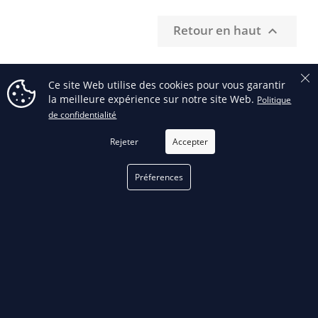
Retour en haut

Ce site Web utilise des cookies pour vous garantir
la meilleure expérience sur notre site Web.
Politique
de confidentialité
FILTRER
RECEVEZ NOS OFFRES SPÉCIALES
Rejeter
Accepter
Préferences
Facebook
phone